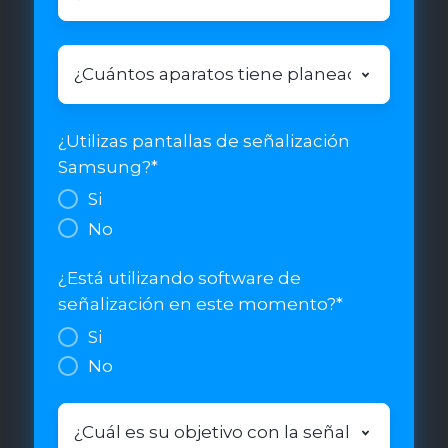
es
su
principal
¿Cuántos
área
aparatos
de
tiene
trabajo?
planeado
¿Utilizas pantallas de señalización
*
a
Samsung?
*
utilizar
Si
para
No
su
proyecto?
¿Está utilizando software de
*
señalización en este momento?
*
Si
No
¿Cuál
es