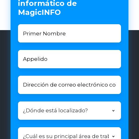
informático de
MagicINFO
Primer
First
Nombre
name
*
Appelido
Last
*
name
Dirección
Business
de
Email
correo
electrónico
¿Dónde
comercial
*
está
localizado?
*
¿Cuál