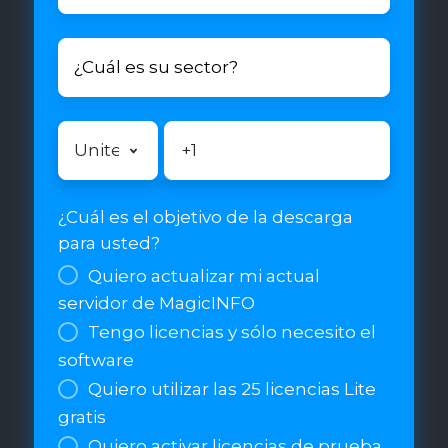
su
objetivo
¿Cuál
con
es
la
su
señalización
sector?
*
Número
Número
digital?
de
de
*
teléfono
teléfono
directo
directo
¿Cuál es el objetivo de la descarga
para
para
para usted?
asistencia
asistencia
*
Quiero actualizar mi actual
servidor de MagicINFO
Tengo licencias y sólo necesito el
software
Quiero utilizar las 25 licencias Lite
gratis
Quiero activar licencias de prueba