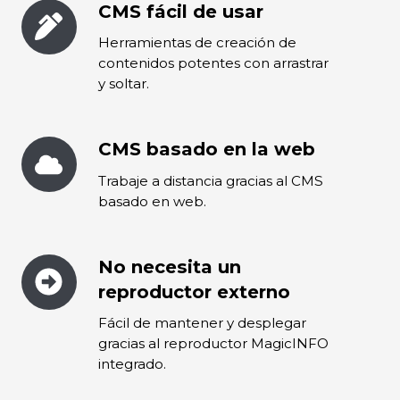
CMS fácil de usar
CMS
fácil
Herramientas de creación de
de
contenidos potentes con arrastrar
usar
y soltar.
CMS basado en la web
CMS
basado
Trabaje a distancia gracias al CMS
en
basado en web.
la
web
No necesita un
No
necesita
reproductor externo
un
Fácil de mantener y desplegar
reproductor
gracias al reproductor MagicINFO
externo
integrado.