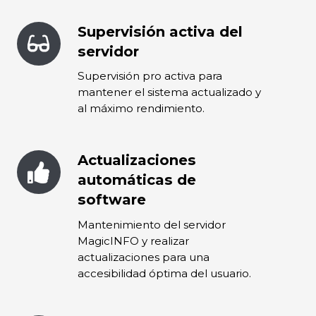
Supervisión activa del
Supervisión
activa
servidor
del
Supervisión pro activa para
servidor
mantener el sistema actualizado y
al máximo rendimiento.
Actualizaciones
Actualizaciones
automáticas
automáticas de
de
software
software
Mantenimiento del servidor
MagicINFO y realizar
actualizaciones para una
accesibilidad óptima del usuario.