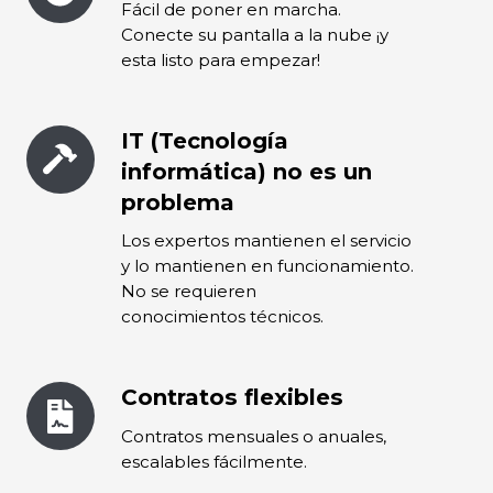
Fácil de poner en marcha.
play
Conecte su pantalla a la nube ¡y
esta listo para empezar!
IT (Tecnología
IT
(Tecnología
informática) no es un
informática)
problema
no
Los expertos mantienen el servicio
es
y lo mantienen en funcionamiento.
un
No se requieren
problema
conocimientos técnicos.
Contratos flexibles
Contratos
flexibles
Contratos mensuales o anuales,
escalables fácilmente.