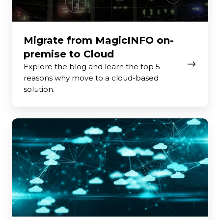
Cloud
Migrate from MagicINFO on-
premise to Cloud
Explore the blog and learn the top 5
reasons why move to a cloud-based
solution.
Why
organisations
switch
to
cloud-
based
digital
signage