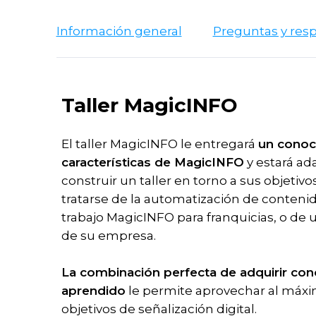
Remota
Local
case
Samsung
Información general
Preguntas y res
studies
Software
Programación
Entrenamiento
MagicINFO
Premium
Noticias
Capacitación
Plus
MagicINFO
Descargar
Taller MagicINFO
para
MagicINFO
Contenidos
Licencia
El taller MagicINFO le entregará
un conoc
Prueba
Capacitación
MagicINFO
características de MagicINFO
y estará a
Licencia
de
de
construir un taller en torno a sus objetiv
MagicINFO
MagicINFO
MagicINFO
para
tratarse de la automatización de conteni
Playground
Lite
TI
trabajo MagicINFO para franquicias, o de 
Licencia
de su empresa.
MagicINFO
Soluciones
Premium
Alojadas
La combinación perfecta de adquirir con
Licencia
aprendido
le permite aprovechar al máxim
Soluciones
de
objetivos de señalización digital.