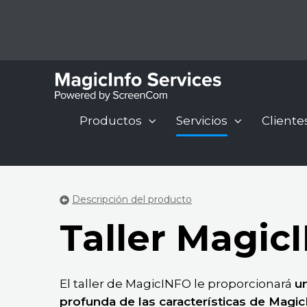
Productos
Servicios
Cliente
Visión
Soporte
Industrias
Contenido
Recursos
Compañía
Descripción del producto
general
Soporte
Automotor
Programación
Blogs
Sobre
Taller Magic
Sobre
de
MagicINFO
los
Corporativo
Manuales
MagicINFO
MagicINFO
Premium
Servicios
de
DOOH
Plus
de
Funciones
Taller
Digital
El taller de MagicINFO le proporcionará
u
MagicINFO
Educación
MagicINFO
Estudio
Signage
Samsung
profunda de las características de Magi