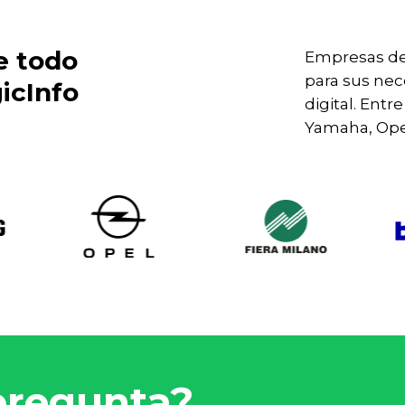
e todo
Empresas de
para sus nec
icInfo
digital. Ent
Yamaha, Ope
pregunta?