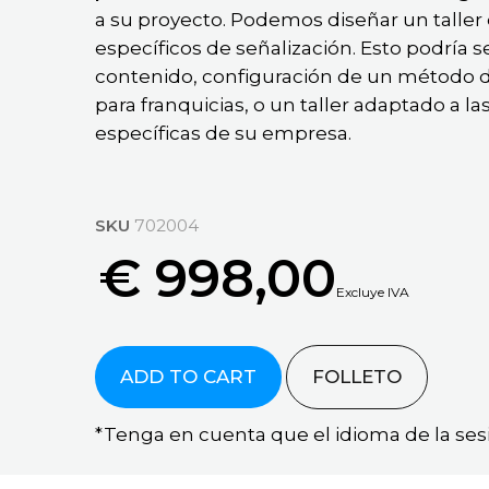
de
Confianza
Minorista
Solucion RM
Integración
Knowledge
a su proyecto. Podemos diseñar un taller 
Contenido
de
Base
Programa
QSR
MagicINFO
específicos de señalización. Esto podría 
MagicINFO
de
Datalink
Case
contenido, configuración de un método 
Cuidado
Socios
Revisión
Studies
de
para franquicias, o un taller adaptado a l
Widget
de
Ponerse
la
específicas de su empresa.
Mercado
Preguntas
MagicINFO
en
salud
más
Contacto
frecuentes
Cloud
Instalación
Case
SKU
702004
Studies
Eventos
MagicINFO
€ 998,00
Instalación
Lite
Remota
Excluye IVA
Cloud
Seminarios
de
Web
An
MagicINFO
MagicINFO
Bajo
Innovative
Premium
Instalación
Demanda
ADD TO CART
FOLLETO
Digital
Cloud
de
Advertising
Demostración
Nube
MagicINFO
Company
Personal
*Tenga en cuenta que el idioma de la sesió
de
en
de
See
Gestión
El
MagicINFO
all