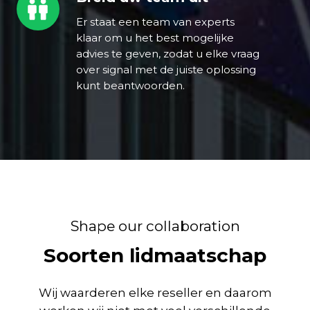
uw
Er staat een team van experts
team
klaar om u het best mogelijke
uit
advies te geven, zodat u elke vraag
over signal met de juiste oplossing
kunt beantwoorden.
Shape our collaboration
Soorten lidmaatschap
Wij waarderen elke reseller en daarom