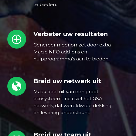
te bieden.
Verbeter uw resultaten
Verbeter
uw
Genereer meer omzet door extra
resultaten
MagicINFO add-ons en
hulpprogramma's aan te bieden.
Breid uw netwerk uit
Breid
uw
Maak deel uit van een groot
netwerk
ecosysteem, inclusief het GSA-
uit
netwerk, dat wereldwijde dekking
en levering ondersteunt.
Breid uw team uit
Breid