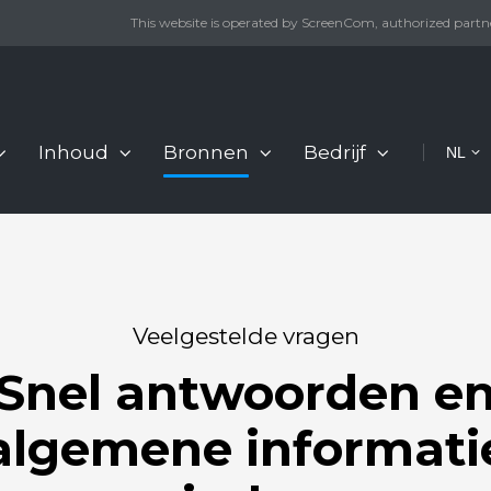
This website is operated by ScreenCom, authorized partn
Inhoud
Bronnen
Bedrijf
NL
Veelgestelde vragen
Snel antwoorden e
algemene informati