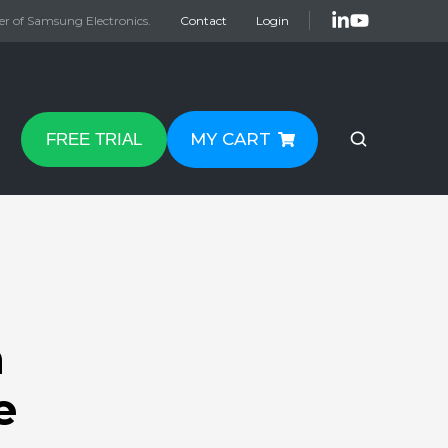
er of Samsung Electronics.
Contact
Login
MY CART
FREE TRIAL
n
e