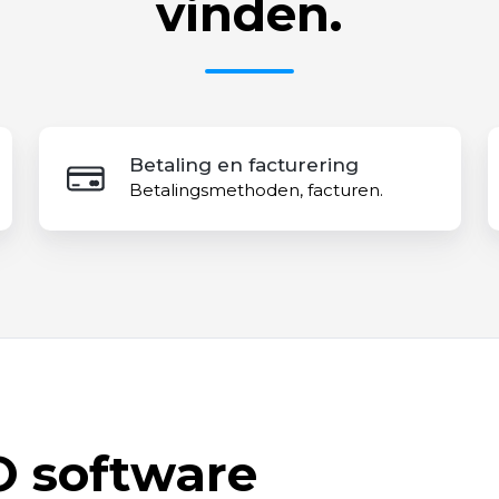
vinden.
Betaling
E
Betaling en facturering
en
s
Betalingsmethoden, facturen.
facturering
 software