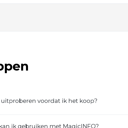
appen
 uitproberen voordat ik het koop?
kan ik gebruiken met MagicINFO?