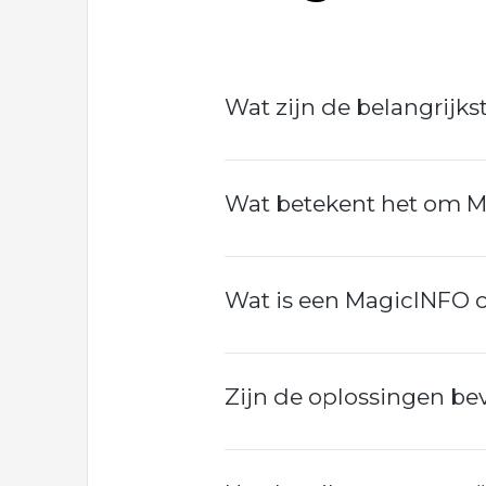
Plus
Opleiding
Probeer
Scheduling
voor
MagicINFO
IT
MagicINFO
Licentie
Wat zijn de belangrijks
Speelplaats
Expertise
MagicINFO
Lite
Gehoste
Licentie
Wat betekent het om M
oplossingen
MagicINFO
Consultancy
Premium
Licentie
Wat is een MagicINFO 
MagicINFO
Maintenance
Licentie
Zijn de oplossingen be
Samsung
RM
Licentie