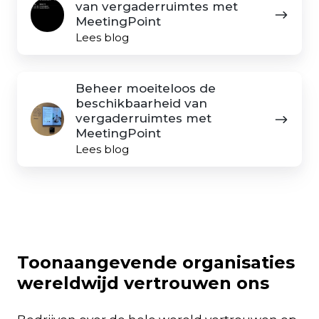
van vergaderruimtes met
MeetingPoint
Lees blog
Beheer
Beheer moeiteloos de
moeiteloos
beschikbaarheid van
de
vergaderruimtes met
MeetingPoint
beschikbaarheid
Lees blog
van
vergaderruimtes
met
MeetingPoint
Toonaangevende organisaties
wereldwijd vertrouwen ons